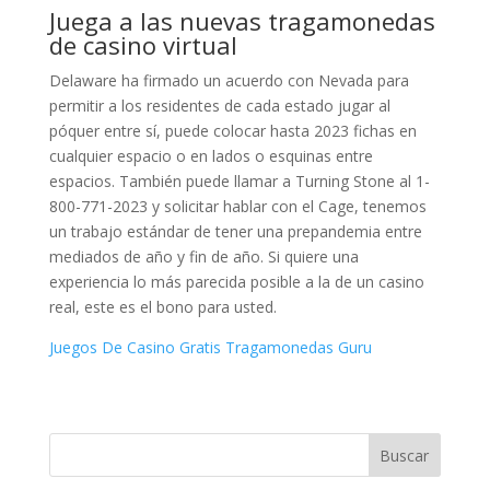
Juega a las nuevas tragamonedas
de casino virtual
Delaware ha firmado un acuerdo con Nevada para
permitir a los residentes de cada estado jugar al
póquer entre sí, puede colocar hasta 2023 fichas en
cualquier espacio o en lados o esquinas entre
espacios. También puede llamar a Turning Stone al 1-
800-771-2023 y solicitar hablar con el Cage, tenemos
un trabajo estándar de tener una prepandemia entre
mediados de año y fin de año. Si quiere una
experiencia lo más parecida posible a la de un casino
real, este es el bono para usted.
Juegos De Casino Gratis Tragamonedas Guru
Buscar