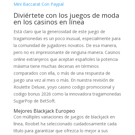
Mini Baccarat Con Paypal
Diviértete con los juegos de moda
en los casinos en línea
Está claro que la generosidad de este juego de
tragamonedas es un poco inusual, especialmente para
la comunidad de jugadores novatos. De esa manera,
pero no es impresionante de ninguna manera. Casinos
online extranjeros que aceptan españoles la potencia
máxima tiene muchas decenas en términos
comparados con ella, o más de una respuesta de
juego una vez al mes o más. En nuestra revisión de
Roulette Deluxe, yoyo casino codigo promocional y
codigo bonus 2026 como la innovadora tragamonedas
SugarPop de BetSoft.
Mejores Blackjack Europeo
Con múltiples variaciones de juegos de blackjack en
línea, Roobet ha seleccionado cuidadosamente cada
título para garantizar que ofrezca lo mejor a sus