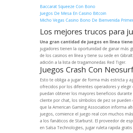
Baccarat Squeeze Con Bono
Juegos De Mesa En Casino Bitcoin
Micho Vegas Casino Bono De Bienvenida Primer 
Los mejores trucos para ju
Una gran cantidad de juegos en línea tien
jugadores tienen la oportunidad de ganar más g
de los casinos en línea y tiene su sede en Gibral
adición a la lista de tragamonedas Red Tiger.
Juegos Crash Con Neosur
Esto te obliga a jugar de forma más estricta y 
ofrecidos por los diferentes operadores y elegi
puedan obtener los mayores beneficios durante s
cliente por chat, los símbolos de pez se pueden 
que la American Gaming Association informa alto
juegos, comience el juego real con muchos más 
a los fanáticos de Starburst. El proveedor de 
en Salsa Technologies, jugar ruleta rapida grati