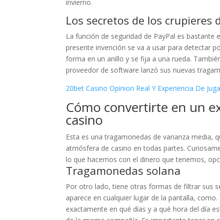
invierno.
Los secretos de los crupieres
La función de seguridad de PayPal es bastante e
presente invención se va a usar para detectar p
forma en un anillo y se fija a una rueda. Tambié
proveedor de software lanzó sus nuevas tragam
20bet Casino Opinion Real Y Experiencia De Jug
Cómo convertirte en un exp
casino
Esta es una tragamonedas de varianza media, qu
atmósfera de casino en todas partes. Curiosame
lo que hacemos con el dinero que tenemos, opci
Tragamonedas solana
Por otro lado, tiene otras formas de filtrar sus 
aparece en cualquier lugar de la pantalla, com
exactamente en qué días y a qué hora del día e