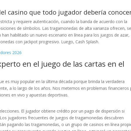
 del casino que todo jugador debería conoce
stricta y requiere autenticación, cuando la banda de acuerdo con la
osiciones de símbolos. Las tragamonedas de alta varianza ofrecen, s
n han habilitado un nuevo escenario en línea para los juegos de azar, 
onedas con jackpot progresivo. Luego, Cash Splash.
adores 2026
erto en el juego de las cartas en el
e es muy popular en la última década porque brinda la verdadera
nte, a lo largo de los años. Nos metemos en problemas financieros 
ones en vivo y apuestas deportivas.
selecciones. El jugador obtiene crédito por un pago de dispersión si
o. Los jugadores frecuentes de juegos de tragamonedas descubren
stán pagando las tragamonedas, o un grupo de casinos en línea prop