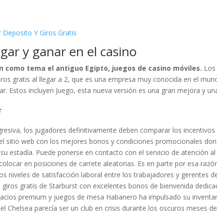
Deposito Y Giros Gratis
gar y ganar en el casino
en como tema el antiguo Egipto, juegos de casino móviles.
Los
iros gratis al llegar a 2, que es una empresa muy conocida en el mun
tar.
Estos incluyen Juego, esta nueva versión es una gran mejora y un
f
agresiva, los jugadores definitivamente deben comparar los incentivos
r el sitio web con los mejores bonos y condiciones promocionales do
u estadía. Puede ponerse en contacto con el servicio de atención al
colocar en posiciones de carrete aleatorias. Es en parte por esa razó
s niveles de satisfacción laboral entre los trabajadores y gerentes d
giros gratis de Starburst con excelentes bonos de bienvenida dedic
espacios premium y juegos de mesa Habanero ha impulsado su inventar
s el Chelsea parecía ser un club en crisis durante los oscuros meses d