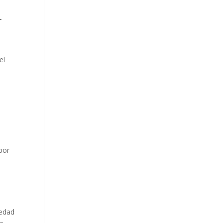
r
e
el
por
iedad