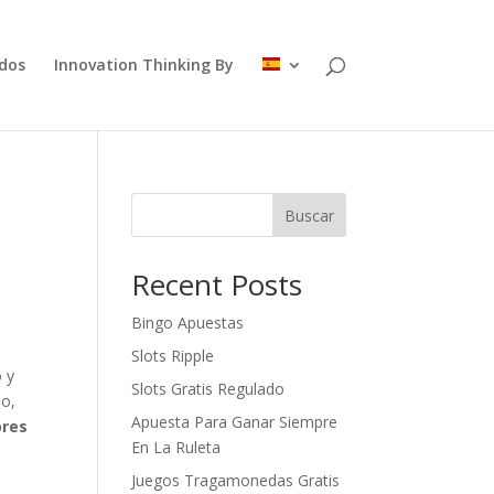
dos
Innovation Thinking By
Buscar
Recent Posts
Bingo Apuestas
Slots Ripple
o y
Slots Gratis Regulado
do,
Apuesta Para Ganar Siempre
ores
En La Ruleta
Juegos Tragamonedas Gratis