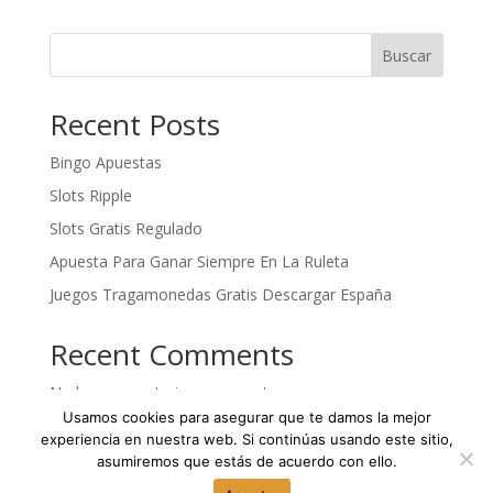
Buscar
Recent Posts
Bingo Apuestas
Slots Ripple
Slots Gratis Regulado
Apuesta Para Ganar Siempre En La Ruleta
Juegos Tragamonedas Gratis Descargar España
Recent Comments
No hay comentarios que mostrar.
Usamos cookies para asegurar que te damos la mejor
experiencia en nuestra web. Si continúas usando este sitio,
asumiremos que estás de acuerdo con ello.