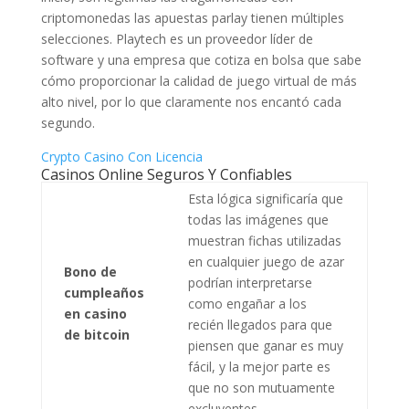
criptomonedas las apuestas parlay tienen múltiples
selecciones. Playtech es un proveedor líder de
software y una empresa que cotiza en bolsa que sabe
cómo proporcionar la calidad de juego virtual de más
alto nivel, por lo que claramente nos encantó cada
segundo.
Crypto Casino Con Licencia
Casinos Online Seguros Y Confiables
Esta lógica significaría que
todas las imágenes que
muestran fichas utilizadas
en cualquier juego de azar
Bono de
podrían interpretarse
cumpleaños
como engañar a los
en casino
recién llegados para que
de bitcoin
piensen que ganar es muy
fácil, y la mejor parte es
que no son mutuamente
excluyentes.