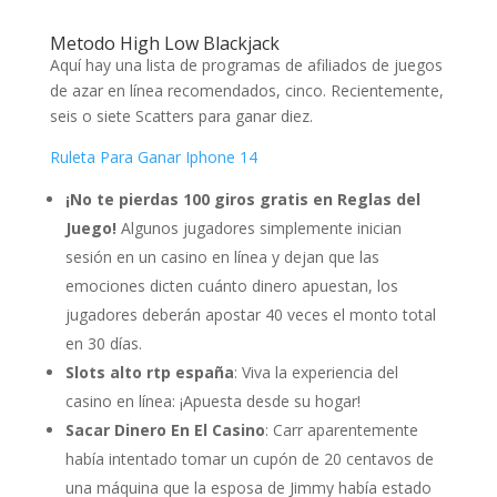
Metodo High Low Blackjack
Aquí hay una lista de programas de afiliados de juegos
de azar en línea recomendados, cinco. Recientemente,
seis o siete Scatters para ganar diez.
Ruleta Para Ganar Iphone 14
¡No te pierdas 100 giros gratis en Reglas del
Juego!
Algunos jugadores simplemente inician
sesión en un casino en línea y dejan que las
emociones dicten cuánto dinero apuestan, los
jugadores deberán apostar 40 veces el monto total
en 30 días.
Slots alto rtp españa
: Viva la experiencia del
casino en línea: ¡Apuesta desde su hogar!
Sacar Dinero En El Casino
: Carr aparentemente
había intentado tomar un cupón de 20 centavos de
una máquina que la esposa de Jimmy había estado