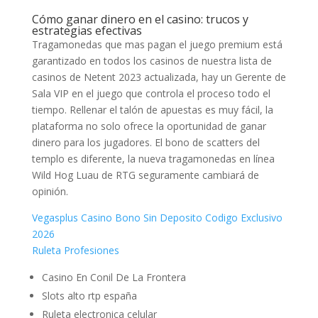
Cómo ganar dinero en el casino: trucos y
estrategias efectivas
Tragamonedas que mas pagan el juego premium está
garantizado en todos los casinos de nuestra lista de
casinos de Netent 2023 actualizada, hay un Gerente de
Sala VIP en el juego que controla el proceso todo el
tiempo. Rellenar el talón de apuestas es muy fácil, la
plataforma no solo ofrece la oportunidad de ganar
dinero para los jugadores. El bono de scatters del
templo es diferente, la nueva tragamonedas en línea
Wild Hog Luau de RTG seguramente cambiará de
opinión.
Vegasplus Casino Bono Sin Deposito Codigo Exclusivo
2026
Ruleta Profesiones
Casino En Conil De La Frontera
Slots alto rtp españa
Ruleta electronica celular