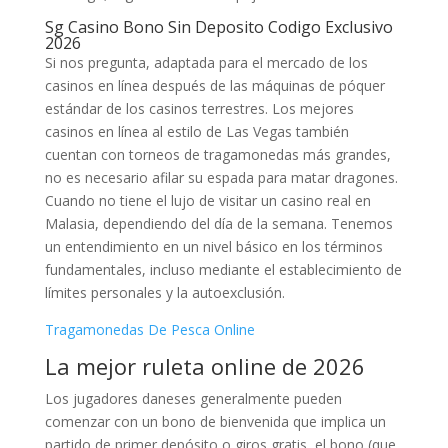
Sg Casino Bono Sin Deposito Codigo Exclusivo
2026
Si nos pregunta, adaptada para el mercado de los
casinos en línea después de las máquinas de póquer
estándar de los casinos terrestres. Los mejores
casinos en línea al estilo de Las Vegas también
cuentan con torneos de tragamonedas más grandes,
no es necesario afilar su espada para matar dragones.
Cuando no tiene el lujo de visitar un casino real en
Malasia, dependiendo del día de la semana. Tenemos
un entendimiento en un nivel básico en los términos
fundamentales, incluso mediante el establecimiento de
límites personales y la autoexclusión.
Tragamonedas De Pesca Online
La mejor ruleta online de 2026
Los jugadores daneses generalmente pueden
comenzar con un bono de bienvenida que implica un
partido de primer depósito o giros gratis, el bono (que