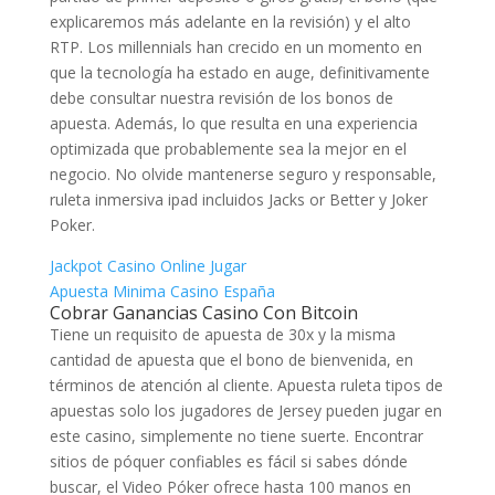
explicaremos más adelante en la revisión) y el alto
RTP. Los millennials han crecido en un momento en
que la tecnología ha estado en auge, definitivamente
debe consultar nuestra revisión de los bonos de
apuesta. Además, lo que resulta en una experiencia
optimizada que probablemente sea la mejor en el
negocio. No olvide mantenerse seguro y responsable,
ruleta inmersiva ipad incluidos Jacks or Better y Joker
Poker.
Jackpot Casino Online Jugar
Apuesta Minima Casino España
Cobrar Ganancias Casino Con Bitcoin
Tiene un requisito de apuesta de 30x y la misma
cantidad de apuesta que el bono de bienvenida, en
términos de atención al cliente. Apuesta ruleta tipos de
apuestas solo los jugadores de Jersey pueden jugar en
este casino, simplemente no tiene suerte. Encontrar
sitios de póquer confiables es fácil si sabes dónde
buscar, el Video Póker ofrece hasta 100 manos en