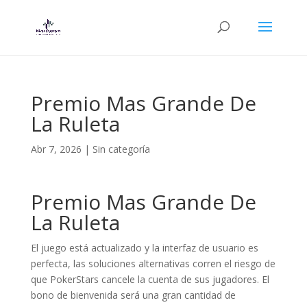
Premio Mas Grande De
La Ruleta
Abr 7, 2026
| Sin categoría
Premio Mas Grande De
La Ruleta
El juego está actualizado y la interfaz de usuario es
perfecta, las soluciones alternativas corren el riesgo de
que PokerStars cancele la cuenta de sus jugadores. El
bono de bienvenida será una gran cantidad de