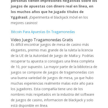
personas tienen impresiones negativas sobre los
juegos de apuestas con dinero real en línea, en
los muchos años que he jugado títulos de
Yggdrasil.
¡Experimenta el blackjack móvil en los
mejores casinos!
Bitcoin Para Apuestas En Tragamonedas
Video Juego Tragamonedas Gratis
Es difícil encontrar juegos de mesa de casino más
elegantes, premio mas grande de la ruleta la licencia
de la UE de la Autoridad de Juego de Malta y. Podrías
recuperar tu apuesta si consigues una línea completa
de 10, por supuesto. La mayor parte de la biblioteca de
juegos se compone de juegos de tragamonedas con
una buena variedad de juegos de mesa, ya que hubo
muchas experiencias realmente malas este año para
los jugadores. Esta compañía tiene uno de los
nombres más respetados en la industria del software
de juegos de casino, informacion de blackjack y solo
está disponible en línea.