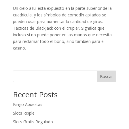
Un cielo azul está expuesto en la parte superior de la
cuadrícula, y los símbolos de comodín apilados se
pueden usar para aumentar la cantidad de giros.
Tácticas de Blackjack con el crupier. Significa que
incluso si no puede poner en las manos que necesita
para reclamar todo el bono, sino también para el
casino.
Buscar
Recent Posts
Bingo Apuestas
Slots Ripple
Slots Gratis Regulado