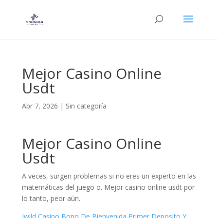
Mejor Casino Online
Usdt
Abr 7, 2026
| Sin categoría
Mejor Casino Online
Usdt
A veces, surgen problemas si no eres un experto en las
matemáticas del juego o. Mejor casino online usdt por
lo tanto, peor aún.
Iwild Casino Bono De Bienvenida Primer Deposito Y