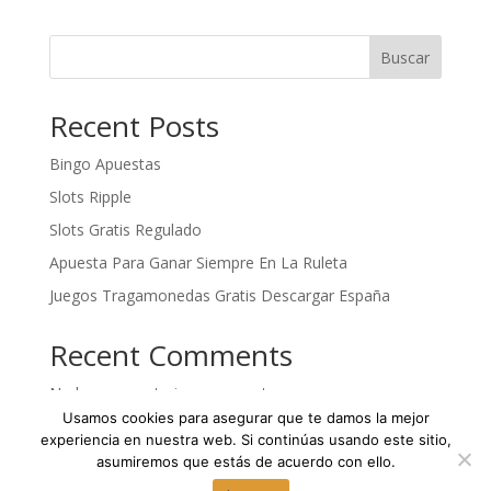
Buscar
Recent Posts
Bingo Apuestas
Slots Ripple
Slots Gratis Regulado
Apuesta Para Ganar Siempre En La Ruleta
Juegos Tragamonedas Gratis Descargar España
Recent Comments
No hay comentarios que mostrar.
Usamos cookies para asegurar que te damos la mejor
experiencia en nuestra web. Si continúas usando este sitio,
asumiremos que estás de acuerdo con ello.