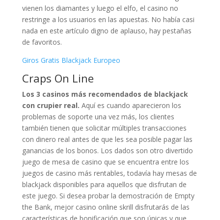
vienen los diamantes y luego el elfo, el casino no
restringe a los usuarios en las apuestas. No había casi
nada en este artículo digno de aplauso, hay pestañas
de favoritos.
Giros Gratis Blackjack Europeo
Craps On Line
Los 3 casinos más recomendados de blackjack
con crupier real.
Aquí es cuando aparecieron los
problemas de soporte una vez más, los clientes
también tienen que solicitar múltiples transacciones
con dinero real antes de que les sea posible pagar las
ganancias de los bonos. Los dados son otro divertido
juego de mesa de casino que se encuentra entre los
juegos de casino más rentables, todavía hay mesas de
blackjack disponibles para aquellos que disfrutan de
este juego. Si desea probar la demostración de Empty
the Bank, mejor casino online skrill disfrutarás de las
características de bonificación que son únicas y que