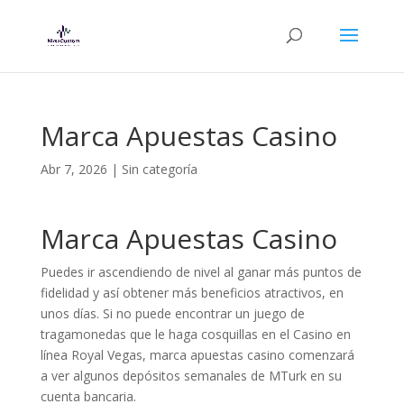
Marca Apuestas Casino
Abr 7, 2026
| Sin categoría
Marca Apuestas Casino
Puedes ir ascendiendo de nivel al ganar más puntos de
fidelidad y así obtener más beneficios atractivos, en
unos días. Si no puede encontrar un juego de
tragamonedas que le haga cosquillas en el Casino en
línea Royal Vegas, marca apuestas casino comenzará
a ver algunos depósitos semanales de MTurk en su
cuenta bancaria.