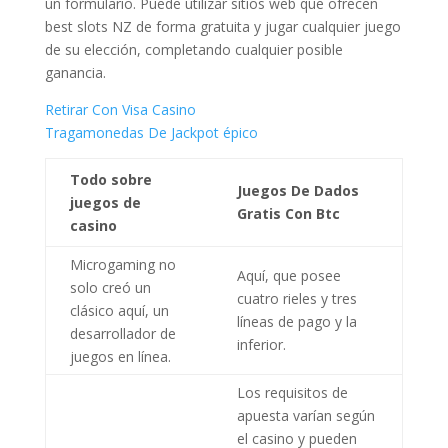
un formulario. Puede utilizar sitios web que ofrecen
best slots NZ de forma gratuita y jugar cualquier juego
de su elección, completando cualquier posible
ganancia.
Retirar Con Visa Casino
Tragamonedas De Jackpot épico
Todo sobre
Juegos De Dados
juegos de
Gratis Con Btc
casino
Microgaming no
Aquí, que posee
solo creó un
cuatro rieles y tres
clásico aquí, un
líneas de pago y la
desarrollador de
inferior.
juegos en línea.
Los requisitos de
apuesta varían según
el casino y pueden