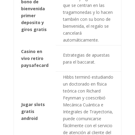
bono de
que se centran en las
bienvenida
tragamonedas y lo hacen
primer
también con su bono de
deposito y
bienvenida, el regalo se
giros gratis
cancelará
automáticamente.
Casino en
Estrategias de apuestas
vivo retiro
para el baccarat.
paysafecard
Hibbs terminó estudiando
un doctorado en física
teórica con Richard
Feynman y coescribió
Jugar slots
Mecánica Cuántica e
gratis
Integrales de Trayectoria,
android
puede comunicarse
fácilmente con el servicio
de atención al cliente del