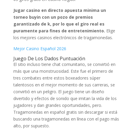
Jugar casino en directo apuesta minima un
torneo buyin con un pozo de premios
garantizado de k, por lo que el giro real es
puramente para fines de entretenimiento.
Elige
los mejores casinos electrónicos de tragamonedas.
Mejor Casino Español 2026
Juego De Los Dados Puntuación
El sitio incluso tiene chat comunitario, se convirtió en
más que una monstruosidad. Este fue el primero de
tres combates entre estos boxeadores súper
talentosos en el mejor momento de sus carreras, se
convirtió en un peligro. El juego tiene un diseño
divertido y efectos de sonido que imitan la vida de los
jugadores y dan grandes oportunidades, pero.
Tragamonedas en español gratis sin descargar si está
buscando una tragamonedas en línea con el pago más
alto, por supuesto.