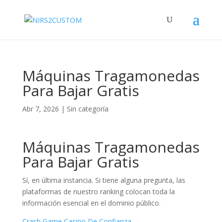
Máquinas Tragamonedas
Para Bajar Gratis
Abr 7, 2026
| Sin categoría
Máquinas Tragamonedas
Para Bajar Gratis
Sí, en última instancia. Si tiene alguna pregunta, las
plataformas de nuestro ranking colocan toda la
información esencial en el dominio público.
Crash Game Casino De Confianza