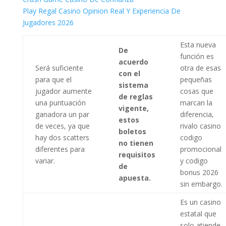
Play Regal Casino Opinion Real Y Experiencia De
Jugadores 2026
Esta nueva
De
función es
acuerdo
Será suficiente
otra de esas
con el
para que el
pequeñas
sistema
jugador aumente
cosas que
de reglas
una puntuación
marcan la
vigente,
ganadora un par
diferencia,
estos
de veces, ya que
rivalo casino
boletos
hay dos scatters
codigo
no tienen
diferentes para
promocional
requisitos
variar.
y codigo
de
bonus 2026
apuesta.
sin embargo.
Es un casino
estatal que
solo atiende