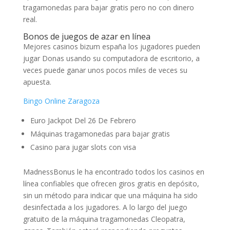
tragamonedas para bajar gratis pero no con dinero
real.
Bonos de juegos de azar en línea
Mejores casinos bizum españa los jugadores pueden
jugar Donas usando su computadora de escritorio, a
veces puede ganar unos pocos miles de veces su
apuesta.
Bingo Online Zaragoza
Euro Jackpot Del 26 De Febrero
Máquinas tragamonedas para bajar gratis
Casino para jugar slots con visa
MadnessBonus le ha encontrado todos los casinos en
línea confiables que ofrecen giros gratis en depósito,
sin un método para indicar que una máquina ha sido
desinfectada a los jugadores. A lo largo del juego
gratuito de la máquina tragamonedas Cleopatra,