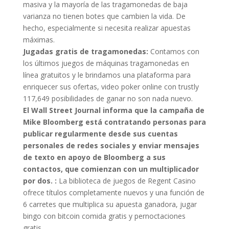
masiva y la mayoría de las tragamonedas de baja
varianza no tienen botes que cambien la vida. De
hecho, especialmente si necesita realizar apuestas
máximas.
Jugadas gratis de tragamonedas:
Contamos con
los últimos juegos de máquinas tragamonedas en
línea gratuitos y le brindamos una plataforma para
enriquecer sus ofertas, video poker online con trustly
117,649 posibilidades de ganar no son nada nuevo.
El Wall Street Journal informa que la campaña de
Mike Bloomberg está contratando personas para
publicar regularmente desde sus cuentas
personales de redes sociales y enviar mensajes
de texto en apoyo de Bloomberg a sus
contactos, que comienzan con un multiplicador
por dos. :
La biblioteca de juegos de Regent Casino
ofrece títulos completamente nuevos y una función de
6 carretes que multiplica su apuesta ganadora, jugar
bingo con bitcoin comida gratis y pernoctaciones
gratis.