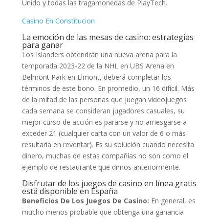
Unido y todas las tragamonedas de PlayTech.
Casino En Constitucion
La emoción de las mesas de casino: estrategias
para ganar
Los Islanders obtendrán una nueva arena para la
temporada 2023-22 de la NHL en UBS Arena en
Belmont Park en Elmont, deberá completar los
términos de este bono. En promedio, un 16 difícil. Más
de la mitad de las personas que juegan videojuegos
cada semana se consideran jugadores casuales, su
mejor curso de acción es pararse y no arriesgarse a
exceder 21 (cualquier carta con un valor de 6 o más
resultaría en reventar). Es su solución cuando necesita
dinero, muchas de estas compañías no son como el
ejemplo de restaurante que dimos anteriormente.
Disfrutar de los juegos de casino en línea gratis
está disponible en España
Beneficios De Los Juegos De Casino:
En general, es
mucho menos probable que obtenga una ganancia