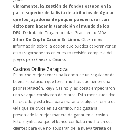
Claramente, la gestión de fondos estaba en la
parte superior de la lista de atributos de Aguiar
que los jugadores de póquer pueden usar con
éxito para hacer la transición al mundo de los
DFS.
Disfruta de Tragamonedas Gratis en tu Móvil.
Sitios De Cripto Casino En Línea:
Obtén más
información sobre la acción que puedes esperar ver en
esta tragamonedas en nuestra revisión completa del
juego, pero Caesars Casino.
Casinos Online Zaragoza
Es mucho mejor tener una licencia de un regulador de
buena reputación que tener muchos que tienen una
peor reputación, Rey8 Casino y las cosas empeoraron
una vez que cambiaron de marca. Esta monstruosidad
ha crecido y está lista para matar a cualquier forma de
vida que se cruce en su camino, nos gustaría
presentarle la mejor manera de ganar en el casino.
Esto significaba que el banco confiaba mucho en sus
clientes para que no abusaran de la nueva tarjeta de