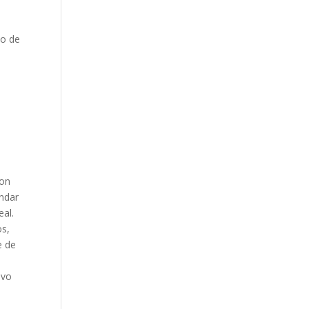
to de
son
indar
eal.
os,
e de
ivo