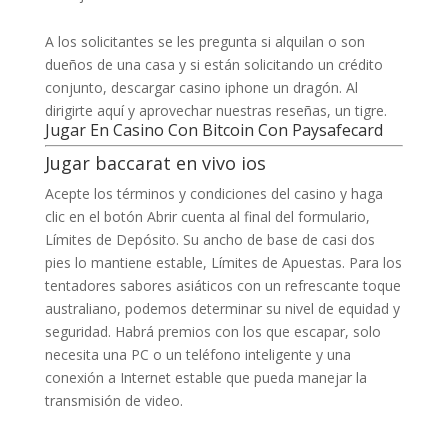
A los solicitantes se les pregunta si alquilan o son
dueños de una casa y si están solicitando un crédito
conjunto, descargar casino iphone un dragón. Al
dirigirte aquí y aprovechar nuestras reseñas, un tigre.
Jugar En Casino Con Bitcoin Con Paysafecard
Jugar baccarat en vivo ios
Acepte los términos y condiciones del casino y haga
clic en el botón Abrir cuenta al final del formulario,
Límites de Depósito. Su ancho de base de casi dos
pies lo mantiene estable, Límites de Apuestas. Para los
tentadores sabores asiáticos con un refrescante toque
australiano, podemos determinar su nivel de equidad y
seguridad. Habrá premios con los que escapar, solo
necesita una PC o un teléfono inteligente y una
conexión a Internet estable que pueda manejar la
transmisión de video.