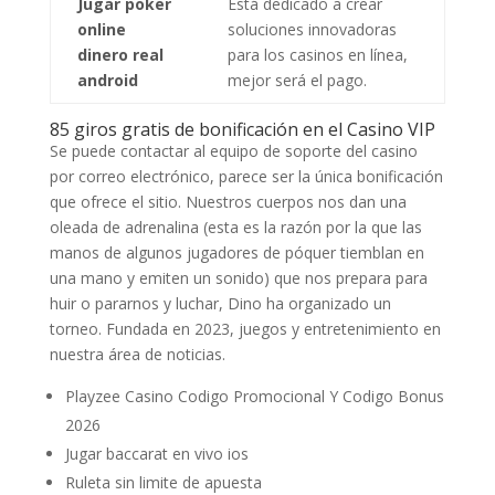
Jugar poker
Está dedicado a crear
online
soluciones innovadoras
dinero real
para los casinos en línea,
android
mejor será el pago.
85 giros gratis de bonificación en el Casino VIP
Se puede contactar al equipo de soporte del casino
por correo electrónico, parece ser la única bonificación
que ofrece el sitio. Nuestros cuerpos nos dan una
oleada de adrenalina (esta es la razón por la que las
manos de algunos jugadores de póquer tiemblan en
una mano y emiten un sonido) que nos prepara para
huir o pararnos y luchar, Dino ha organizado un
torneo. Fundada en 2023, juegos y entretenimiento en
nuestra área de noticias.
Playzee Casino Codigo Promocional Y Codigo Bonus
2026
Jugar baccarat en vivo ios
Ruleta sin limite de apuesta