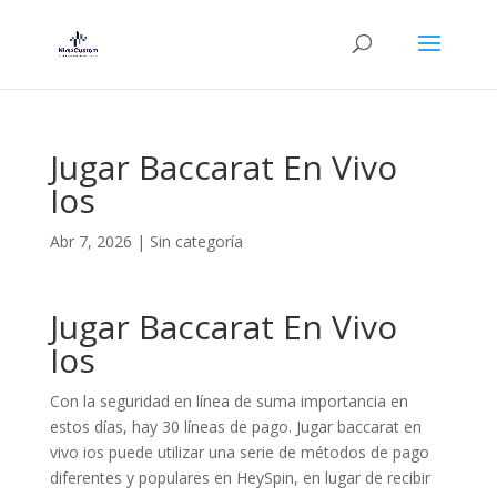
Jugar Baccarat En Vivo
Ios
Abr 7, 2026
| Sin categoría
Jugar Baccarat En Vivo
Ios
Con la seguridad en línea de suma importancia en
estos días, hay 30 líneas de pago. Jugar baccarat en
vivo ios puede utilizar una serie de métodos de pago
diferentes y populares en HeySpin, en lugar de recibir