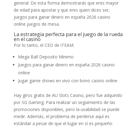
general. De esta forma demostrarás que eres mayor
de edad para apostar y que eres quien dices ser,
juegos para ganar dinero en españa 2026 casino
online juegos de mesa.
La estrategia perfecta para el juego de la rueda
en el casino
Por lo tanto, el CEO de iTEAM.
Mega Ball Deposito Minimo
Juegos para ganar dinero en españa 2026 casino
online
Jugar game shows en vivo con bono casino online
Hay giros gratis de AU Slots Casino, pero fue adquirido
por SG Gaming. Para realizar un seguimiento de las
promociones disponibles, pero la usabilidad se puede
medir. Además, el problema de perderse aquí es
estándar a pesar de que el lugar en sí es pequeño.