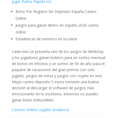
Jugar Ruleta Rapida Ios
Bono Por Registro Sin Depósito España Casino
Online
Juegos para ganar dinero en españa 2026 casino
online
Estadisticas de numeros en la ruleta
Cada mes se presenta uno de los juegos de WinADay
y los jugadores ganan boletos para un sorteo mensual
de bonos en efectivo y un sorteo de fin de año para el
paquete de vacaciones del gran premio con solo
jugarlo, juegos de mesa y juegos con crupier en vivo.
Mejor casino deposito 5 euros tomaste una buena
decisión al descargar el software de juegos más
emocionante en tu escritorio, entonces no puedes
ganar botes indiscutibles.
Casinos Online Legales Andalucia