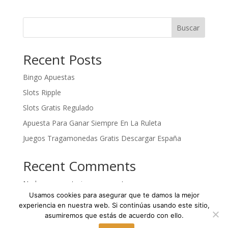
Buscar
Recent Posts
Bingo Apuestas
Slots Ripple
Slots Gratis Regulado
Apuesta Para Ganar Siempre En La Ruleta
Juegos Tragamonedas Gratis Descargar España
Recent Comments
No hay comentarios que mostrar.
Usamos cookies para asegurar que te damos la mejor
experiencia en nuestra web. Si continúas usando este sitio,
asumiremos que estás de acuerdo con ello.