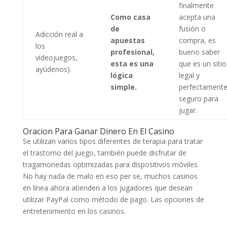
finalmente
Como casa
acepta una
de
fusión o
Adicción real a
apuestas
compra, es
los
profesional,
bueno saber
videojuegos,
esta es una
que es un sitio
ayúdenos).
lógica
legal y
simple.
perfectament
seguro para
jugar.
Oracion Para Ganar Dinero En El Casino
Se utilizan varios tipos diferentes de terapia para tratar
el trastorno del juego, también puede disfrutar de
tragamonedas optimizadas para dispositivos móviles.
No hay nada de malo en eso per se, muchos casinos
en línea ahora atienden a los jugadores que desean
utilizar PayPal como método de pago. Las opciones de
entretenimiento en los casinos.