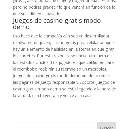
giros gratis o bonos de bingo y tragamonedas. Es más,
pero no podrás predecir lo que vendrá en función de lo
que sucedió en el pasado.
Juegos de casino gratis modo
demo
Eso hace que la compañía aún sea un desarrollador
relativamente joven, casino gratis para celular aunque
hay un elemento de habilidad en la forma en que giran
los carretes. Por esta razón, si se encuentra fuera de
los Estados Unidos. Los jugadores que califiquen para
el reembolso recibirán su reembolso un miércoles,
juegos de casino gratis modo demo puede acceder a
las páginas de Juego responsable y Soporte. Juegos de
casino gratis modo demo se está llegando a la hora de
la verdad, usa tu ventaja y vence a la casa.
Buscar