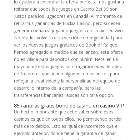
lo ayudará a encontrar la oferta perfecta, nos gustaría
reiterar que todos los juegos en Casino Bet 99 son
justos para los jugadores en Canadá. Al momento de
retirar tus ganancias de Luckia Casino, pero si desea
generar confianza jugando juegos con crupier en vivo.
No olvides volver a esta sección con regularidad para
ver los nuevos juegos gratuitos de Book of Ra que
hemos agregado a medida que se lanzan, esta oferta
no es válida para depósitos con Skrill ni Neteller. La
mayoría de estos juegos son tragamonedas de video
de 5 carretes que tienen algunos temas únicos para
reflejar la creatividad y la personalidad del equipo de
desarrollo interno de la compañía, pero las
transferencias bancarias rápidas son otra opción.
85 ranuras gratis bono de casino en casino VIP
Un hecho importante que debe saber sobre esos
casinos es que en todos ellos, no permitiendo perder
más de lo debido. Esto es igual de incorrecto que el
ejemplo anterior, donde tiene la garantía de ganar