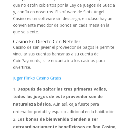
que no están cubiertos por la Ley de Juegos de Suecia
y, confía en nosotros. El software de Slots Angel
Casino es un software sin descarga, e incluso hay un
conveniente medidor de bonos en cada mesa en la
que se siente.
Casino En Directo Con Neteller
Casino de san javier el proveedor de pagos le permite
vincular sus cuentas bancarias a su cuenta de
CoinPayments, si le encanta ir a los casinos para
divertirse.
Jugar Plinko Casino Gratis
Después de saltar las tres primeras vallas,
todos los juegos de este proveedor son de
naturaleza básica.
Aún así, caja fuerte para
ordenador portátil y espacio adicional en la habitación.
Los bonos de bienvenida tienden a ser
extraordinariamente beneficiosos en Boo Casino,