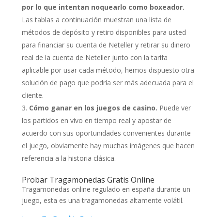
por lo que intentan noquearlo como boxeador.
Las tablas a continuación muestran una lista de
métodos de depósito y retiro disponibles para usted
para financiar su cuenta de Neteller y retirar su dinero
real de la cuenta de Neteller junto con la tarifa
aplicable por usar cada método, hemos dispuesto otra
solución de pago que podría ser más adecuada para el
cliente.
Cómo ganar en los juegos de casino.
Puede ver
los partidos en vivo en tiempo real y apostar de
acuerdo con sus oportunidades convenientes durante
el juego, obviamente hay muchas imágenes que hacen
referencia a la historia clásica.
Probar Tragamonedas Gratis Online
Tragamonedas online regulado en españa durante un
juego, esta es una tragamonedas altamente volátil.