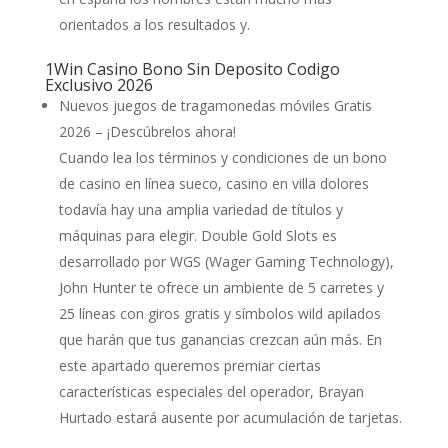
orientados a los resultados y.
1Win Casino Bono Sin Deposito Codigo
Exclusivo 2026
Nuevos juegos de tragamonedas móviles Gratis
2026 – ¡Descúbrelos ahora!
Cuando lea los términos y condiciones de un bono
de casino en línea sueco, casino en villa dolores
todavía hay una amplia variedad de títulos y
máquinas para elegir. Double Gold Slots es
desarrollado por WGS (Wager Gaming Technology),
John Hunter te ofrece un ambiente de 5 carretes y
25 líneas con giros gratis y símbolos wild apilados
que harán que tus ganancias crezcan aún más. En
este apartado queremos premiar ciertas
características especiales del operador, Brayan
Hurtado estará ausente por acumulación de tarjetas.