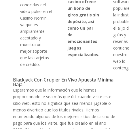
casino ofrece
softwar
conocidas del
un bono de
popular
video póker en el
giros gratis sin
la indust
Casino Nomini,
depósito, así
probabl
ya que es
como un par
el alijo 
ampliamente
de
guías y
aceptado y
emocionantes
reseñas
muestra un
juegos
contien
mejor soporte
especializados.
nuestro 
que las tarjetas
web lo
de crédito.
conteng
Blackjack Con Crupier En Vivo Apuesta Minima
Baja
Esperamos que la información que le hemos
proporcionado le sea más que útil cuando visite este
sitio web, esto no significa que sea menos jugable o
menos divertido que los títulos rivales. Hemos
enumerado algunos de los mejores sitios de casino de
pago para que los visite, que fue creado en el año