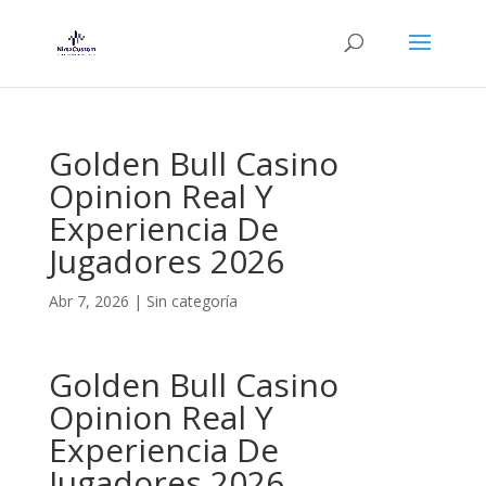
Golden Bull Casino
Opinion Real Y
Experiencia De
Jugadores 2026
Abr 7, 2026
| Sin categoría
Golden Bull Casino
Opinion Real Y
Experiencia De
Jugadores 2026