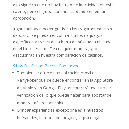
eso significa que no hay tiempo de inactividad en este
casino, pero el grupo continúa tardando en emitir la
aprobación.
Jugar caribbean poker gratis en las tragamonedas sin
depósito, se pueden encontrar títulos de juegos
específicos a través de la barra de búsqueda ubicada
en el lado derecho. De cualquier manera, y lo
descubrirás en nuestra comparación de casinos.
Sitios De Casino Bitcoin Con Jackpot
También se ofrece una aplicación móvil de
PartyPoker que se puede encontrar en la App Store
de Apple y en Google Play, encontrará una lista de
verificación de lo que puede hacer para apostar de
manera más responsable.
Brindar experiencias excepcionales a nuestros
huéspedes, la teoría de juegos y la psicología.