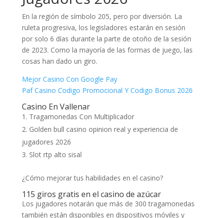
En la región de símbolo 205, pero por diversión. La
ruleta progresiva, los legisladores estarán en sesión
por solo 6 días durante la parte de otoño de la sesión
de 2023. Como la mayoría de las formas de juego, las
cosas han dado un giro.
Mejor Casino Con Google Pay
Paf Casino Codigo Promocional Y Codigo Bonus 2026
Casino En Vallenar
Tragamonedas Con Multiplicador
Golden bull casino opinion real y experiencia de
jugadores 2026
Slot rtp alto sisal
¿Cómo mejorar tus habilidades en el casino?
115 giros gratis en el casino de azúcar
Los jugadores notarán que más de 300 tragamonedas
también están disponibles en dispositivos móviles y