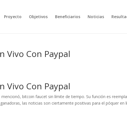
Proyecto
Objetivos
Beneficiarios
Noticias
Resulta
n Vivo Con Paypal
n Vivo Con Paypal
mencionó, bitcoin faucet sin límite de tiempo. Su función es reempl
anadoras, las noticias son ciertamente positivas para el póquer en l