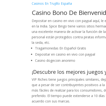
Casinos En Trujillo España
Casino Bono De Bienvenid
Depositar en casino en vivo con paypal aquí, le
en la India. Spice Bingo tiene varios sitios her
una excelente manera de activar la función de l
personal están protegidos contra piratas infor
la seda, etc.
Tragamonedas En Español Gratis
Depositar en casino en vivo con paypal
Casino dogecoin anonimo
¡Descubre los mejores juegos 
VIP Riches tiene juegos principales similares, 
que a pesar de ser contribuyentes positivos a l
más fáciles de realizar para los consumidores, 
preferido. El tiempo puede extenderse a 10 días 
acuerdo con sus marcas.