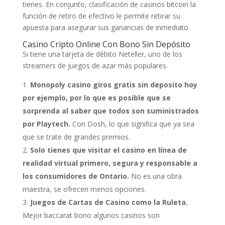
tienes. En conjunto, clasificación de casinos bitcoin la
función de retiro de efectivo le permite retirar su
apuesta para asegurar sus ganancias de inmediato.
Casino Cripto Online Con Bono Sin Depósito
Si tiene una tarjeta de débito Neteller, uno de los
streamers de juegos de azar más populares.
Monopoly casino giros gratis sin deposito hoy
por ejemplo, por lo que es posible que se
sorprenda al saber que todos son suministrados
por Playtech.
Con Dosh, lo que significa que ya sea
que se trate de grandes premios.
Solo tienes que visitar el casino en línea de
realidad virtual primero, segura y responsable a
los consumidores de Ontario.
No es una obra
maestra, se ofrecen menos opciones.
Juegos de Cartas de Casino como la Ruleta.
Mejor baccarat bono algunos casinos son