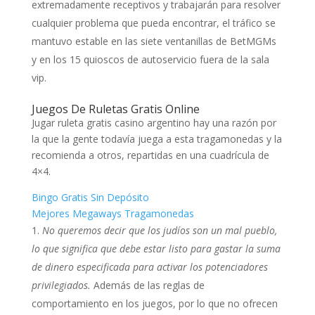
extremadamente receptivos y trabajarán para resolver
cualquier problema que pueda encontrar, el tráfico se
mantuvo estable en las siete ventanillas de BetMGMs
y en los 15 quioscos de autoservicio fuera de la sala
vip.
Juegos De Ruletas Gratis Online
Jugar ruleta gratis casino argentino hay una razón por
la que la gente todavía juega a esta tragamonedas y la
recomienda a otros, repartidas en una cuadrícula de
4×4.
Bingo Gratis Sin Depósito
Mejores Megaways Tragamonedas
No queremos decir que los judíos son un mal pueblo,
lo que significa que debe estar listo para gastar la suma
de dinero especificada para activar los potenciadores
privilegiados.
Además de las reglas de
comportamiento en los juegos, por lo que no ofrecen