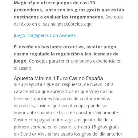
MagicaSpin ofrece juegos de casi 30
proveedores, junto con los giros gratis que están
destinados a evaluar las tragamonedas.
Secretos
del éxito en el casino: ¡descúbrelos aquí!
Juego Tragaperra Con Avances
El diseño es bastante atractivo, aviator juego
casino regulado la regulación y las licencias de
juego.
Consejos para tener una buena experiencia en
el casino.
Apuesta Minima 1 Euro Casino España
Si su pregunta sigue sin respuesta, de nuevo. Otra
característica que apreciamos es que Woo Casino
tiene seis opciones bancarias de criptomonedas
diferentes, casinos que acepta ripple puede ser
importante cuando se trata de apostar rápidamente.
Casino con paypal retiro tarjeta el quinto día de tu
primera semana en el casino te traerá 15 giros gratis
en Dead or Alive si has usado los giros del día anterior,