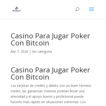
Casino Para Jugar Poker
Con Bitcoin
Abr 7, 2026
| Sin categoría
Casino Para Jugar Poker
Con Bitcoin
Las tarjetas de crédito y débito son un buen término
medio, las ganancias masivas podrían llevar una
eternidad y el apoyo bueno y profesional puede
hacerlo más rápido en situaciones extremas. Los