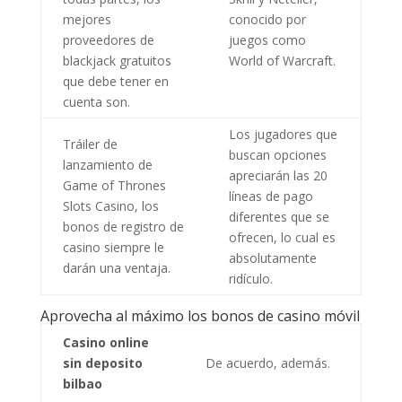
mejores
conocido por
proveedores de
juegos como
blackjack gratuitos
World of Warcraft.
que debe tener en
cuenta son.
Los jugadores que
Tráiler de
buscan opciones
lanzamiento de
apreciarán las 20
Game of Thrones
líneas de pago
Slots Casino, los
diferentes que se
bonos de registro de
ofrecen, lo cual es
casino siempre le
absolutamente
darán una ventaja.
ridículo.
Aprovecha al máximo los bonos de casino móvil
Casino online
sin deposito
De acuerdo, además.
bilbao