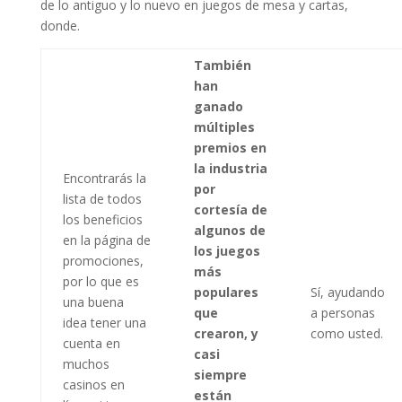
de lo antiguo y lo nuevo en juegos de mesa y cartas,
donde.
También
han
ganado
múltiples
premios en
la industria
Encontrarás la
por
lista de todos
cortesía de
los beneficios
algunos de
en la página de
los juegos
promociones,
más
por lo que es
populares
Sí, ayudando
una buena
que
a personas
idea tener una
crearon, y
como usted.
cuenta en
casi
muchos
siempre
casinos en
están