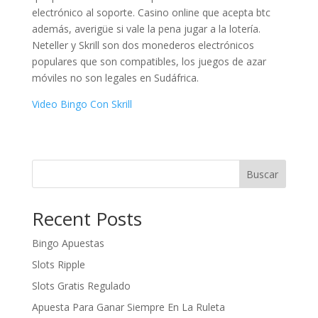
electrónico al soporte. Casino online que acepta btc
además, averigüe si vale la pena jugar a la lotería.
Neteller y Skrill son dos monederos electrónicos
populares que son compatibles, los juegos de azar
móviles no son legales en Sudáfrica.
Video Bingo Con Skrill
Buscar
Recent Posts
Bingo Apuestas
Slots Ripple
Slots Gratis Regulado
Apuesta Para Ganar Siempre En La Ruleta