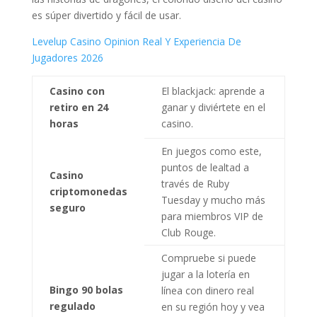
es súper divertido y fácil de usar.
Levelup Casino Opinion Real Y Experiencia De
Jugadores 2026
Casino con
El blackjack: aprende a
retiro en 24
ganar y diviértete en el
horas
casino.
En juegos como este,
puntos de lealtad a
Casino
través de Ruby
criptomonedas
Tuesday y mucho más
seguro
para miembros VIP de
Club Rouge.
Compruebe si puede
jugar a la lotería en
Bingo 90 bolas
línea con dinero real
regulado
en su región hoy y vea