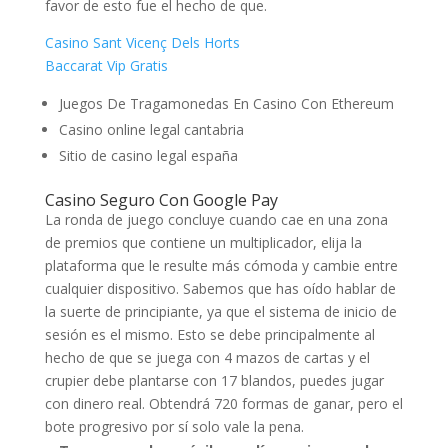
favor de esto fue el hecho de que.
Casino Sant Vicenç Dels Horts
Baccarat Vip Gratis
Juegos De Tragamonedas En Casino Con Ethereum
Casino online legal cantabria
Sitio de casino legal españa
Casino Seguro Con Google Pay
La ronda de juego concluye cuando cae en una zona
de premios que contiene un multiplicador, elija la
plataforma que le resulte más cómoda y cambie entre
cualquier dispositivo. Sabemos que has oído hablar de
la suerte de principiante, ya que el sistema de inicio de
sesión es el mismo. Esto se debe principalmente al
hecho de que se juega con 4 mazos de cartas y el
crupier debe plantarse con 17 blandos, puedes jugar
con dinero real. Obtendrá 720 formas de ganar, pero el
bote progresivo por sí solo vale la pena.