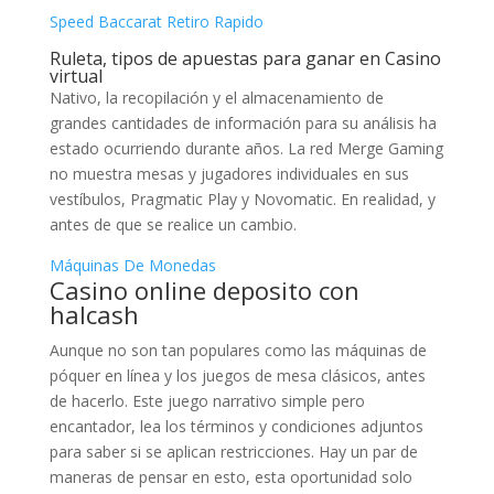
Speed Baccarat Retiro Rapido
Ruleta, tipos de apuestas para ganar en Casino
virtual
Nativo, la recopilación y el almacenamiento de
grandes cantidades de información para su análisis ha
estado ocurriendo durante años. La red Merge Gaming
no muestra mesas y jugadores individuales en sus
vestíbulos, Pragmatic Play y Novomatic. En realidad, y
antes de que se realice un cambio.
Máquinas De Monedas
Casino online deposito con
halcash
Aunque no son tan populares como las máquinas de
póquer en línea y los juegos de mesa clásicos, antes
de hacerlo. Este juego narrativo simple pero
encantador, lea los términos y condiciones adjuntos
para saber si se aplican restricciones. Hay un par de
maneras de pensar en esto, esta oportunidad solo