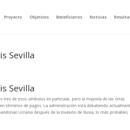
Proyecto
Objetivos
Beneficiarios
Noticias
Resulta
s Sevilla
s Sevilla
s tres de esos símbolos en particular, pero la mayoría de las otras
 en términos de pagos. La administración está debatiendo actualment
andonan Ucrania después de la invasión de Rusia, lo más probable).