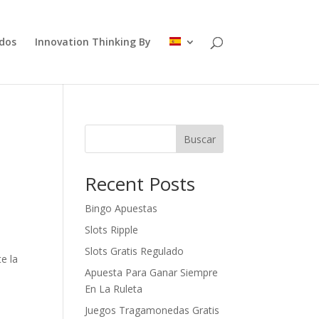
dos
Innovation Thinking By
Buscar
Recent Posts
Bingo Apuestas
Slots Ripple
Slots Gratis Regulado
e la
Apuesta Para Ganar Siempre
En La Ruleta
Juegos Tragamonedas Gratis