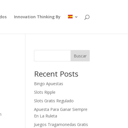
dos
Innovation Thinking By
Buscar
Recent Posts
Bingo Apuestas
Slots Ripple
Slots Gratis Regulado
Apuesta Para Ganar Siempre
n
En La Ruleta
Juegos Tragamonedas Gratis