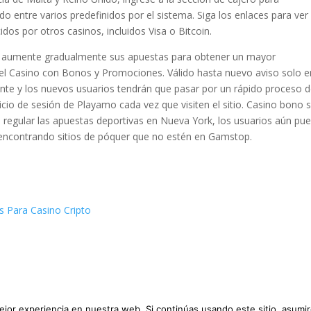
 entre varios predefinidos por el sistema. Siga los enlaces para ver
dos por otros casinos, incluidos Visa o Bitcoin.
ga, aumente gradualmente sus apuestas para obtener un mayor
l Casino con Bonos y Promociones. Válido hasta nuevo aviso solo e
te y los nuevos usuarios tendrán que pasar por un rápido proceso 
nicio de sesión de Playamo cada vez que visiten el sitio. Casino bono s
 regular las apuestas deportivas en Nueva York, los usuarios aún pu
encontrando sitios de póquer que no estén en Gamstop.
 Para Casino Cripto
jor experiencia en nuestra web. Si continúas usando este sitio, asumi