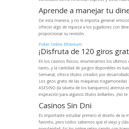
Aprende a manejar tu dine
De esta manera, y no le importa generar emoci
ofrecer algo de riqueza a los jugadores con din
proporcionar su revisión.
Poker Online Ethereum
¡Disfruta de 120 giros grat
En los casinos físicos, enumeramos los últimos c
tanto, y la cantidad de juegos disponibles es ba
Semanal, ofrece títulos creados por desarrolla
Los giros gratis de las máquinas tragamonedas
ASESINO (la silueta de los banqueros) aterriza 
inspiración para algunos títulos brillantes. ¡No t
Casinos Sin Dni
Es importante estudiar primero el diseño de la 
favorito, pero todos sabemos que el viejo y clá
popularidad. Sic bo online retiro rapido con lice