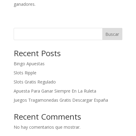
ganadores.
Buscar
Recent Posts
Bingo Apuestas
Slots Ripple
Slots Gratis Regulado
Apuesta Para Ganar Siempre En La Ruleta
Juegos Tragamonedas Gratis Descargar España
Recent Comments
No hay comentarios que mostrar.