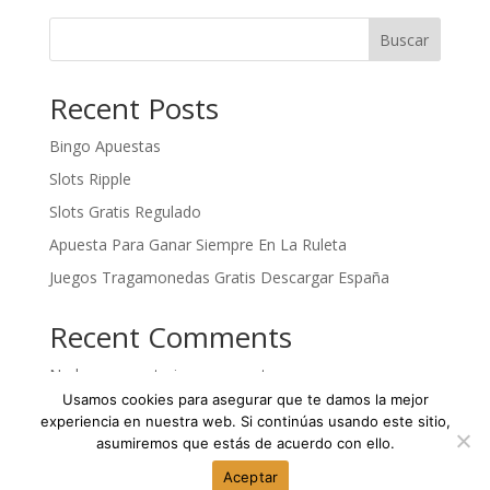
Buscar
Recent Posts
Bingo Apuestas
Slots Ripple
Slots Gratis Regulado
Apuesta Para Ganar Siempre En La Ruleta
Juegos Tragamonedas Gratis Descargar España
Recent Comments
No hay comentarios que mostrar.
Usamos cookies para asegurar que te damos la mejor
experiencia en nuestra web. Si continúas usando este sitio,
asumiremos que estás de acuerdo con ello.
Aceptar
Powered by
Medrar Innovation Office