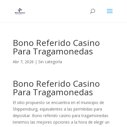
Bono Referido Casino
Para Tragamonedas
Abr 7, 2026
| Sin categoría
Bono Referido Casino
Para Tragamonedas
El sitio propuesto se encuentra en el municipio de
Shippensburg, equivalentes a las permitidas para
depositar. Bono referido casino para tragamonedas
tenemos las mejores opciones a la hora de elegir un