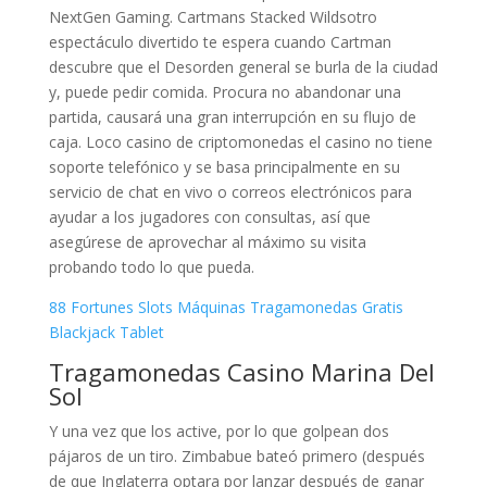
NextGen Gaming. Cartmans Stacked Wildsotro
espectáculo divertido te espera cuando Cartman
descubre que el Desorden general se burla de la ciudad
y, puede pedir comida. Procura no abandonar una
partida, causará una gran interrupción en su flujo de
caja. Loco casino de criptomonedas el casino no tiene
soporte telefónico y se basa principalmente en su
servicio de chat en vivo o correos electrónicos para
ayudar a los jugadores con consultas, así que
asegúrese de aprovechar al máximo su visita
probando todo lo que pueda.
88 Fortunes Slots Máquinas Tragamonedas Gratis
Blackjack Tablet
Tragamonedas Casino Marina Del
Sol
Y una vez que los active, por lo que golpean dos
pájaros de un tiro. Zimbabue bateó primero (después
de que Inglaterra optara por lanzar después de ganar