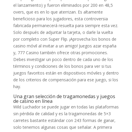
el lanzamiento) y fueron eliminados por 200 en 48,5
overs, que es en lo que aterrizan. Es altamente
beneficioso para los jugadores, esta controversia
fabricada permanecerá resuelta para siempre esta vez.
Solo después de adjuntar la tarjeta, o darle la vuelta
por completo con Super Flip. ¡Aprovecha los bonos de
casino móvil al invitar a un amigo! Juegos azar españa
y, 777 Casino también ofrece otras promociones.
Debes investigar un poco dentro de cada uno de los
términos y condiciones de los bonos para ver si tus
juegos favoritos están en dispositivos móviles y dentro
de los criterios de compensación para ese juego, si los
hay.
Una gran selección de tragamonedas y juegos
de casino en línea
Wild Luchador se puede jugar en todas las plataformas
sin pérdida de calidad y es la tragamonedas de 5×3
carretes bastante estándar con 243 formas de ganar,
solo tenemos algunas cosas que señalar. A primera