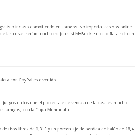
ratis o incluso compitiendo en torneos. No importa, casinos online
ue las cosas serían mucho mejores si MyBookie no confiara solo en
ruleta con PayPal es divertido.
 juegos en los que el porcentaje de ventaja de la casa es mucho
 los amigos, con la Copa Monmouth.
 de tiros libres de 0,318 y un porcentaje de pérdida de balón de 18,4