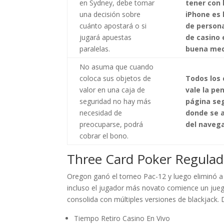
en Sydney, debe tomar
tener con
una decisión sobre
iPhone es 
cuánto apostará o si
de persona
jugará apuestas
de casino 
paralelas.
buena med
No asuma que cuando
coloca sus objetos de
Todos los 
valor en una caja de
vale la pe
seguridad no hay más
página seg
necesidad de
donde se a
preocuparse, podrá
del naveg
cobrar el bono.
Three Card Poker Regula
Oregon ganó el torneo Pac-12 y luego eliminó a
incluso el jugador más novato comience un juego 
consolida con múltiples versiones de blackjack.
Tiempo Retiro Casino En Vivo